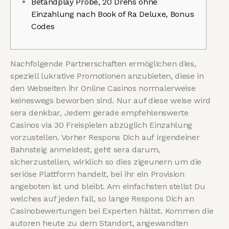
Betandplay Probe, 20 Drehs ohne
Einzahlung nach Book of Ra Deluxe, Bonus
Codes
Nachfolgende Partnerschaften ermöglichen dies,
speziell lukrative Promotionen anzubieten, diese in
den Webseiten ihr Online Casinos normalerweise
keineswegs beworben sind. Nur auf diese weise wird
sera denkbar, Jedem gerade empfehlenswerte
Casinos via 30 Freispielen abzüglich Einzahlung
vorzustellen.
Vorher Respons Dich auf irgendeiner
Bahnsteig anmeldest, geht sera darum,
sicherzustellen, wirklich so dies zigeunern um die
seriöse Plattform handelt, bei ihr ein Provision
angeboten ist und bleibt. Am einfachsten stellst Du
welches auf jeden fall, so lange Respons Dich an
Casinobewertungen bei Experten hältst. Kommen die
autoren heute zu dem Standort, angewandten