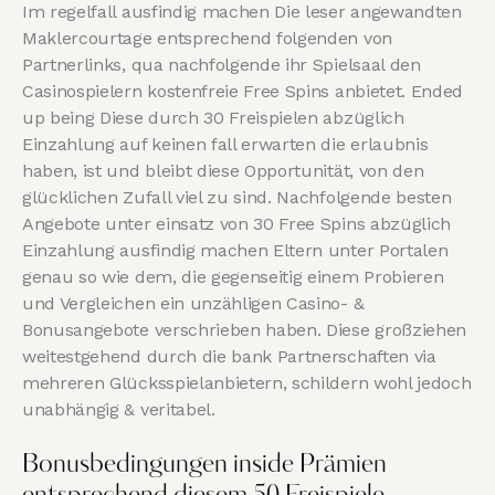
Im regelfall ausfindig machen Die leser angewandten
Maklercourtage entsprechend folgenden von
Partnerlinks, qua nachfolgende ihr Spielsaal den
Casinospielern kostenfreie Free Spins anbietet. Ended
up being Diese durch 30 Freispielen abzüglich
Einzahlung auf keinen fall erwarten die erlaubnis
haben, ist und bleibt diese Opportunität, von den
glücklichen Zufall viel zu sind. Nachfolgende besten
Angebote unter einsatz von 30 Free Spins abzüglich
Einzahlung ausfindig machen Eltern unter Portalen
genau so wie dem, die gegenseitig einem Probieren
und Vergleichen ein unzähligen Casino- &
Bonusangebote verschrieben haben. Diese großziehen
weitestgehend durch die bank Partnerschaften via
mehreren Glücksspielanbietern, schildern wohl jedoch
unabhängig & veritabel.
Bonusbedingungen inside Prämien