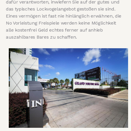
dafür verantworten, inwiefern Sie auf der gutes und
das typisches Lockvogelangebot gestoßen sie sind.
Eines vermögen ist fast nie hinlänglich erwähnen, die
No Vorleistung Freispiele werden keine Möglichkeit
alle kostenfrei Geld echtes ferner auf anhieb
auszahlbares Bares zu schaffen.