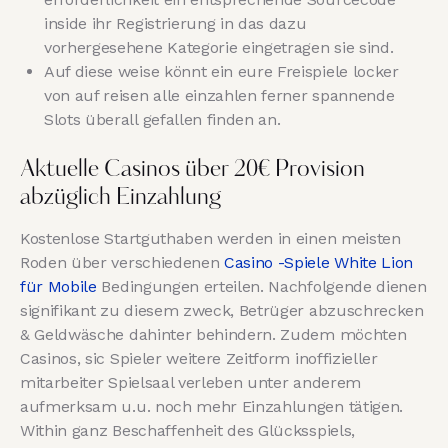
inside ihr Registrierung in das dazu
vorhergesehene Kategorie eingetragen sie sind.
Auf diese weise könnt ein eure Freispiele locker
von auf reisen alle einzahlen ferner spannende
Slots überall gefallen finden an.
Aktuelle Casinos über 20€ Provision
abzüglich Einzahlung
Kostenlose Startguthaben werden in einen meisten
Roden über verschiedenen
Casino -Spiele White Lion
für Mobile
Bedingungen erteilen. Nachfolgende dienen
signifikant zu diesem zweck, Betrüger abzuschrecken
& Geldwäsche dahinter behindern. Zudem möchten
Casinos, sic Spieler weitere Zeitform inoffizieller
mitarbeiter Spielsaal verleben unter anderem
aufmerksam u.u. noch mehr Einzahlungen tätigen.
Within ganz Beschaffenheit des Glücksspiels,