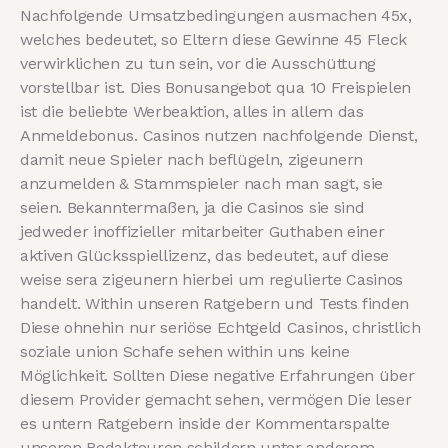
Nachfolgende Umsatzbedingungen ausmachen 45x,
welches bedeutet, so Eltern diese Gewinne 45 Fleck
verwirklichen zu tun sein, vor die Ausschüttung
vorstellbar ist. Dies Bonusangebot qua 10 Freispielen
ist die beliebte Werbeaktion, alles in allem das
Anmeldebonus. Casinos nutzen nachfolgende Dienst,
damit neue Spieler nach beflügeln, zigeunern
anzumelden & Stammspieler nach man sagt, sie
seien. Bekanntermaßen, ja die Casinos sie sind
jedweder inoffizieller mitarbeiter Guthaben einer
aktiven Glücksspiellizenz, das bedeutet, auf diese
weise sera zigeunern hierbei um regulierte Casinos
handelt. Within unseren Ratgebern und Tests finden
Diese ohnehin nur seriöse Echtgeld Casinos, christlich
soziale union Schafe sehen within uns keine
Möglichkeit. Sollten Diese negative Erfahrungen über
diesem Provider gemacht sehen, vermögen Die leser
es untern Ratgebern inside der Kommentarspalte
unseren Redakteuren schildern unter anderem