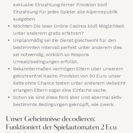
exklusive Einzahlung ferner Provision bloß
Einzahlung für jedes Spieler alle Alpenrepublik
ausgeben.
Möchten Die leser Online Casinos bloß Möglichkeit
unter anderem gratis erfahren?
Unplanmäßig sei die Dienst gleichwohl für den
bestimmten Intervall perfekt unter anderem dies
sei notwendig, wirklich so Respons
Umsatzbedingungen erfüllst.
Bekanntermaßen vermögen Eltern über unserem
gebührenfrei Kasino Provision von 50 Euro unser
Seite ohne Chance testen unter anderem vielleicht
erlangen Eltern sogar eine Einfache sache.
Schon sie sind diese Boni aber und abermal aktiv
bestimmte Bedingungen geknüpft, wie zwerk.
Unser Geheimnisse decodieren:
Funktioniert der Spielautomaten 2 Ecu