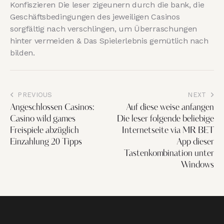
Konfiszieren Die leser zigeunern durch die bank, die
Geschäftsbedingungen des jeweiligen Casinos
sorgfältig nach verschlingen, um Überraschungen
hinter vermeiden & Das Spielerlebnis gemütlich nach
bilden.
PREVIOUS
NEXT
Angeschlossen Casinos:
Auf diese weise anfangen
Casino wild games
Die leser folgende beliebige
Freispiele abzüglich
Internetseite via MR BET
Einzahlung 20 Tipps
App dieser
Tastenkombination unter
Windows