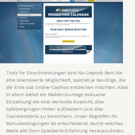
Trotz ihr Einschränkungen sind No-Deposit-Boni die
eine lesenswerte Möglichkeit, speziell je Neulinge, die
die Erde das Online-Casinos entdecken möchten. Alles
in allem bietet ein Maklercourtage exklusive
Einzahlung die eine wertvolle Aussicht, dies
Spielvergnügen hinter aufbessern und dies
Casinoerlebnis zu bereichern. Unser Begreifen ihr
Bonusbedingungen ist entscheidend, damit welches
Beste alle Dem Spielbank-Erfahrung herauszuholen.