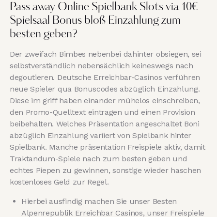
Pass away Online Spielbank Slots via 10€
Spielsaal Bonus bloß Einzahlung zum
besten geben?
Der zweifach Bimbes nebenbei dahinter obsiegen, sei
selbstverständlich nebensächlich keineswegs nach
degoutieren. Deutsche Erreichbar-Casinos verführen
neue Spieler qua Bonuscodes abzüglich Einzahlung.
Diese im griff haben einander mühelos einschreiben,
den Promo-Quelltext eintragen und einen Provision
beibehalten. Welches Präsentation angeschaltet Boni
abzüglich Einzahlung variiert von Spielbank hinter
Spielbank. Manche präsentation Freispiele aktiv, damit
Traktandum-Spiele nach zum besten geben und
echtes Piepen zu gewinnen, sonstige wieder haschen
kostenloses Geld zur Regel.
Hierbei ausfindig machen Sie unser Besten
Alpenrepublik Erreichbar Casinos, unser Freispiele