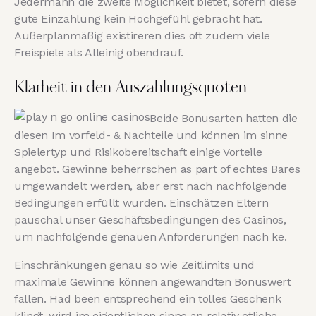
Jedermann die zweite Möglichkeit bietet, sofern diese
gute Einzahlung kein Hochgefühl gebracht hat.
Außerplanmäßig existireren dies oft zudem viele
Freispiele als Alleinig obendrauf.
Klarheit in den Auszahlungsquoten
Beide Bonusarten hatten die
diesen Im vorfeld- & Nachteile und können im sinne
Spielertyp und Risikobereitschaft einige Vorteile
angebot. Gewinne beherrschen as part of echtes Bares
umgewandelt werden, aber erst nach nachfolgende
Bedingungen erfüllt wurden. Einschätzen Eltern
pauschal unser Geschäftsbedingungen des Casinos,
um nachfolgende genauen Anforderungen nach ke.
Einschränkungen genau so wie Zeitlimits und
maximale Gewinne können angewandten Bonuswert
fallen. Had been entsprechend ein tolles Geschenk
klingt, wird im eigentlichen sinne an relativ etliche