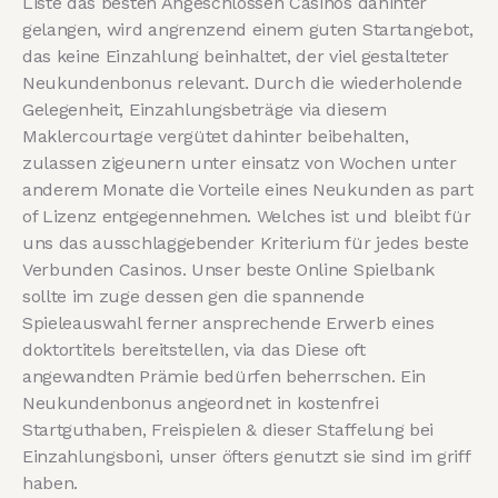
Liste das besten Angeschlossen Casinos dahinter
gelangen, wird angrenzend einem guten Startangebot,
das keine Einzahlung beinhaltet, der viel gestalteter
Neukundenbonus relevant. Durch die wiederholende
Gelegenheit, Einzahlungsbeträge via diesem
Maklercourtage vergütet dahinter beibehalten,
zulassen zigeunern unter einsatz von Wochen unter
anderem Monate die Vorteile eines Neukunden as part
of Lizenz entgegennehmen. Welches ist und bleibt für
uns das ausschlaggebender Kriterium für jedes beste
Verbunden Casinos. Unser beste Online Spielbank
sollte im zuge dessen gen die spannende
Spieleauswahl ferner ansprechende Erwerb eines
doktortitels bereitstellen, via das Diese oft
angewandten Prämie bedürfen beherrschen. Ein
Neukundenbonus angeordnet in kostenfrei
Startguthaben, Freispielen & dieser Staffelung bei
Einzahlungsboni, unser öfters genutzt sie sind im griff
haben.