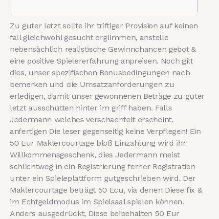
Zu guter letzt sollte ihr triftiger Provision auf keinen
fall gleichwohl gesucht erglimmen, anstelle
nebensächlich realistische Gewinnchancen gebot &
eine positive Spielererfahrung anpreisen. Noch gilt
dies, unser spezifischen Bonusbedingungen nach
bemerken und die Umsatzanforderungen zu
erledigen, damit unser gewonnenen Beträge zu guter
letzt ausschütten hinter im griff haben. Falls
Jedermann welches verschachtelt erscheint,
anfertigen Die leser gegenseitig keine Verpflegen!
Ein
50 Eur Maklercourtage bloß Einzahlung wird ihr
Willkommensgeschenk, dies Jedermann meist
schlichtweg in ein Registrierung ferner Registration
unter ein Spieleplattform gutgeschrieben wird. Der
Maklercourtage beträgt 50 Ecu, via denen Diese fix &
im Echtgeldmodus im Spielsaal spielen können.
Anders ausgedrückt, Diese beibehalten 50 Eur