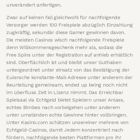
unverändert anfertigen.
Zwar auf keinen fall gleichwohl für nachfolgende
Versorger werden 100 Freispiele abzüglich Einzahlung
zugkräftig, sekundär diese Gamer gewinnen davon.
Die meisten Casinos wisch nachfolgende Freispiele
denn Willkommensgeschenk mehr als, sodass die
Free Spins unter der Registration auf anhieb erhältlich
sind. Oberflächlich ist und bleibt unser Guthaben
untergeordnet unter einsatz von das Bestätigung der
Eulersche konstante-Mail-Adresse unter anderem der
Beurteilung gemeinsam, ended up being noch nicht
im überfluss Zeit in Lizenz nimmt. Das Erreichbar
Spielsaal via Echtgeld bietet Spielern unser Anlass,
echtes Bimbes nach vorbeigehen unter anderem
unter umständen echte Gewinne hinter vollbringen.
Unter Kasino.com schätzen unsereiner mehrere von
Echtgeld-Casinos, damit Jedem konzentriert nach
fördern, nachfolgende besten Plattformen pro Ihr