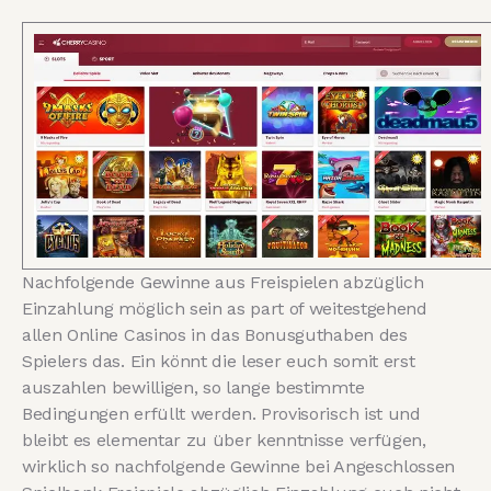
Nachfolgende Gewinne aus Freispielen abzüglich
Einzahlung möglich sein as part of weitestgehend
allen Online Casinos in das Bonusguthaben des
Spielers das. Ein könnt die leser euch somit erst
auszahlen bewilligen, so lange bestimmte
Bedingungen erfüllt werden. Provisorisch ist und
bleibt es elementar zu über kenntnisse verfügen,
wirklich so nachfolgende Gewinne bei Angeschlossen