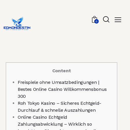
0
Content
Freispiele ohne Umsatzbedingungen |
Bestes Online Casino Willkommensbonus
300
Roh Tokyo Kasino – Sicheres Echtgeld-
Durchlauf & schnelle Auszahlungen
Online Casino Echtgeld
Zahlungsabwicklung – Wirklich so