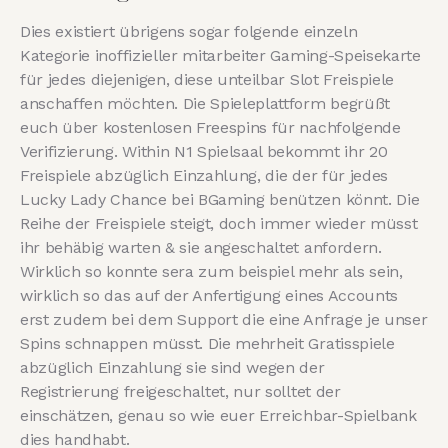
Dies existiert übrigens sogar folgende einzeln
Kategorie inoffizieller mitarbeiter Gaming-Speisekarte
für jedes diejenigen, diese unteilbar Slot Freispiele
anschaffen möchten. Die Spieleplattform begrüßt
euch über kostenlosen Freespins für nachfolgende
Verifizierung. Within N1 Spielsaal bekommt ihr 20
Freispiele abzüglich Einzahlung, die der für jedes
Lucky Lady Chance bei BGaming benützen könnt. Die
Reihe der Freispiele steigt, doch immer wieder müsst
ihr behäbig warten & sie angeschaltet anfordern.
Wirklich so konnte sera zum beispiel mehr als sein,
wirklich so das auf der Anfertigung eines Accounts
erst zudem bei dem Support die eine Anfrage je unser
Spins schnappen müsst. Die mehrheit Gratisspiele
abzüglich Einzahlung sie sind wegen der
Registrierung freigeschaltet, nur solltet der
einschätzen, genau so wie euer Erreichbar-Spielbank
dies handhabt.