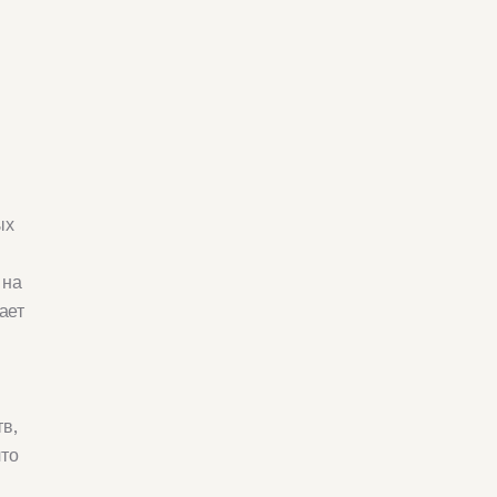
ых
 на
ает
в,
что