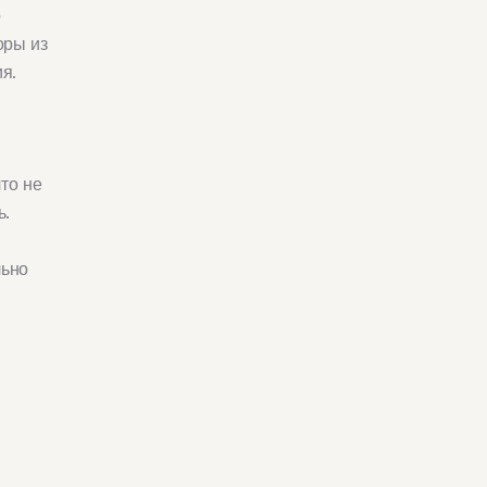
о
оры из
я.
то не
ь.
льно