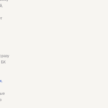
й,
ет
сразу
 БК
и.
ные
з