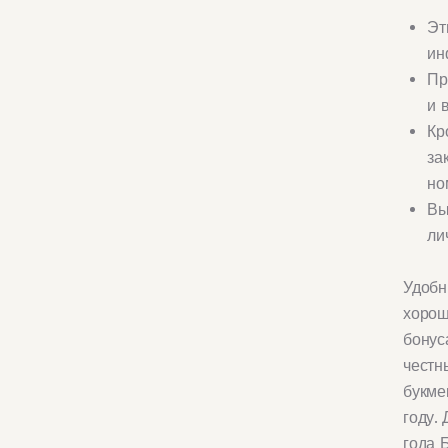
Эт
ин
Пр
и 
Кр
за
но
Вы
ли
Удобн
хорош
бонус
честн
букме
году.
года 