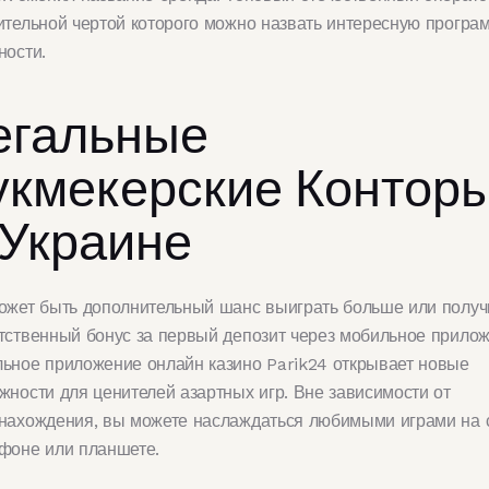
ительной чертой которого можно назвать интересную програ
ности.
егальные
укмекерские Контор
 Украине
ожет быть дополнительный шанс выиграть больше или получ
тственный бонус за первый депозит через мобильное прилож
ьное приложение онлайн казино Parik24 открывает новые
жности для ценителей азартных игр. Вне зависимости от
нахождения, вы можете наслаждаться любимыми играми на 
фоне или планшете.