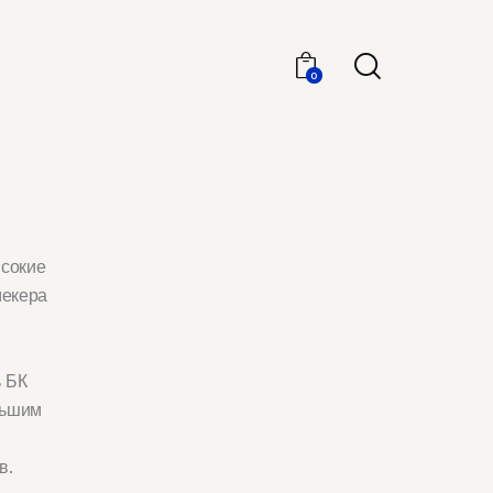
0
ысокие
мекера
ь БК
льшим
в.