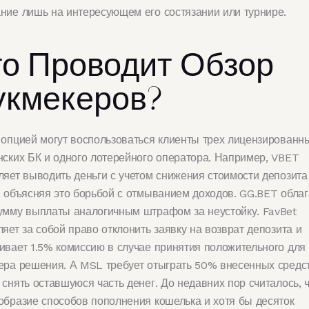
ние лишь на интересующем его состязании или турнире.
то Проводит Обзор
укмекеров?
 опцией могут воспользоваться клиенты трех лицензированн
нских БК и одного лотерейного оператора. Например, VBET
ляет выводить деньги с учетом снижения стоимости депозита
, объясняя это борьбой с отмыванием доходов. GG.BET облаг
умму выплаты аналогичным штрафом за неустойку. FavBet
ляет за собой право отклонить заявку на возврат депозита и
ивает 1.5% комиссию в случае принятия положительного для
ера решения. А MSL требует отыграть 50% внесенных средст
 снять оставшуюся часть денег. До недавних пор считалось, 
образие способов пополнения кошелька и хотя бы десяток