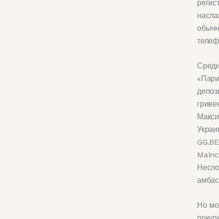
регис
насла
обычн
телеф
Среди
«Пари
депози
гриве
Макси
Украи
GG.BE
Mainc
Несло
амбас
Но мо
покуп