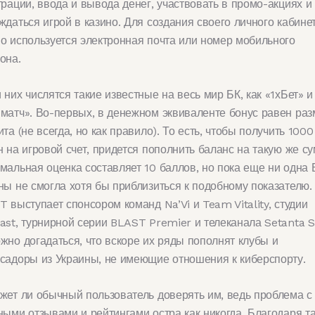
трации, ввода и вывода денег, участвовать в промо-акциях и
ждаться игрой в казино. Для создания своего личного кабине
о используется электронная почта или номер мобильного
она.
 них числятся такие известные на весь мир БК, как «1хБет» и
матч». Во-первых, в денежном эквиваленте бонус равен раз
та (не всегда, но как правило). То есть, чтобы получить 1000
н на игровой счет, придется пополнить баланс на такую же су
мальная оценка составляет 10 баллов, но пока еще ни одна 
ны не смогла хотя бы приблизиться к подобному показателю.
T выступает спонсором команд Na’Vi и Team Vitality, студии
ast, турнирной серии BLAST Premier и телеканала Setanta S
жно догадаться, что вскоре их ряды пополнят клубы и
садоры из Украины, не имеющие отношения к киберспорту.
жет ли обычный пользователь доверять им, ведь проблема с
ными отзывами и рейтингами остра как никогда. Благодаря т