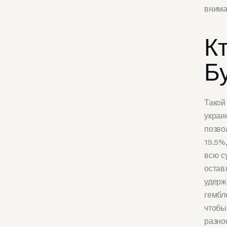
внима
К
Б
Такой
украи
позво
19.5%
всю с
остав
удерж
гембл
чтобы
разно