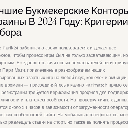
чшие Букмекерские Контор
раины В 2024 Году: Критери
бора
o Parik24 заботится о своих пользователях и делает все
жное, чтобы процесс игры был не только захватывающим, но
ртным. Ежедневно тысячи новых пользователей регистриру
о Пари Матч, привлеченные разнообразием наших
зированных азартных игр на любой вкус, кошелек и амбиции.
те времени — присоединяйтесь к казино Parimatch прямо се
 регистрации требуется верификация профиля для подтвер
 личности и платежеспособности. На проверку личных данны
ется около 24 часов в зависимости от загруженности операто
ческих особенностей сайта. На мобильных телефонах вы мо
лько размещать ставки на спорт, но также выполнять процес