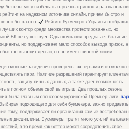
ду беттеры могут избежать серьезных рисков и разочаровани
в рейтинг на надежном источнике онлайн, причем быстро и
шенно бесплатно.
Рейтинг букмекеров Украины отобража
к лучших контор среди множества протестированных, но
ьной БК не существует. Одна компания предлагает большие
ициенты, но поддерживает мало способов вывода призов, а
я быстро выводит деньги, но не имеет широкой линии.
ицензионные заведения проверены экспертами и позволяют 
уществлять пари. Наличие разрешений гарантирует клиентам
асность, защиту личных данных, а также дает возможность
ить в полном объеме свой выигрыш. Два прошлых сезона
ния была главным спонсором украинской Премьер-лиги.
пар
Выбирая подходящего для себя букмекера, важно придавать
ние тому, поддерживает ли организация самые востребован
ивные дисциплины. Букмекеры тратят много усилий на анали
шествий, в то время как беттер может сосредоточить свое