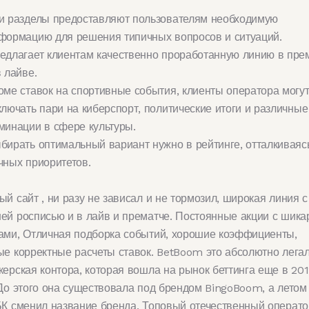
и разделы предоставляют пользователям необходимую
формацию для решения типичных вопросов и ситуаций.
едлагает клиентам качественно проработанную линию в пре
в лайве.
оме ставок на спортивные события, клиенты оператора могу
ключать пари на киберспорт, политические итоги и различные
минации в сфере культуры.
бирать оптимальный вариант нужно в рейтинге, отталкиваяс
чных приоритетов.
ый сайт , ни разу не зависал и не тормозил, широкая линия с
ей росписью и в лайв и прематче. Постоянные акции с шик
ами, Отличная подборка событий, хорошие коэффициенты,
ые корректные расчеты ставок. BetBoom это абсолютно лега
керская контора, которая вошла на рынок беттинга еще в 201
 До этого она существовала под брендом BingoBoom, а летом
БК сменил название бренда. Топовый отечественный операто